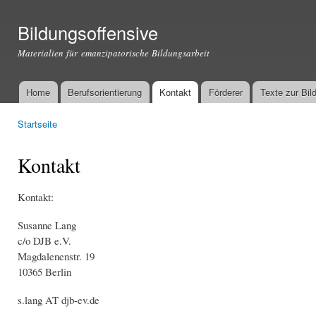
Dir
zu
Bildungsoffensive
Inha
Materialien für emanzipatorische Bildungsarbeit
Home
Berufsorientierung
Kontakt
Förderer
Texte zur Bil
Hauptmenü
Startseite
Sie sind hier
Kontakt
Kontakt:
Susanne Lang
c/o DJB e.V.
Magdalenenstr. 19
10365 Berlin
s.lang AT djb-ev.de